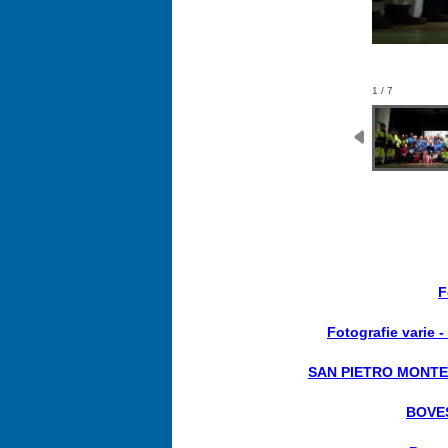
1 / 7
F
Fotografie varie
SAN PIETRO MONTER
BOVES