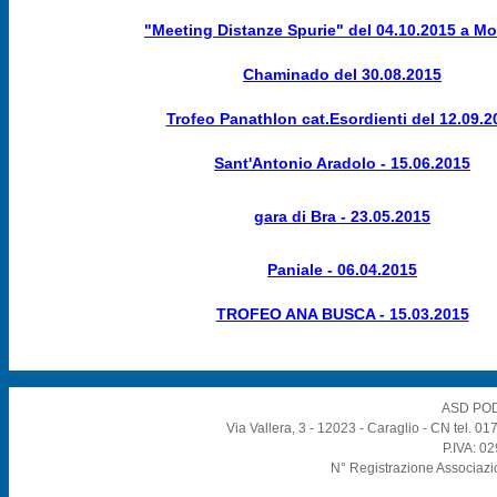
"Meeting Distanze Spurie" del 04.10.2015 a M
Chaminado del 30.08.2015
Trofeo Panathlon cat.Esordienti del 12.09.2
Sant'Antonio Aradolo - 15.06.2015
gara di Bra - 23.05.2015
Paniale - 06.04.2015
TROFEO ANA BUSCA - 15.03.2015
ASD POD
Via Vallera, 3 - 12023 - Caraglio - CN tel. 
P.IVA: 0
N° Registrazione Associazi