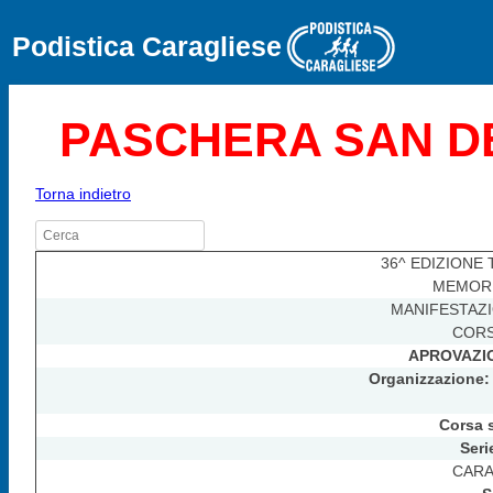
Podistica Caragliese
PASCHERA SAN DE
Torna indietro
36^ EDIZIONE T
MEMORI
MANIFESTAZ
CORS
APROVAZIO
Organizzazione
Corsa 
Seri
CARA