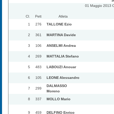
S
01 Maggio 2013 Or
Cl.
Pett
Atleta
1
276
TALLONE Ezio
2
361
MARTINA Davide
3
106
ANSELMI Andrea
4
269
MATTALIA Stefano
5
483
LABOUZI Anouar
6
105
LEONE Alessandro
DALMASSO
7
299
Moreno
8
337
MOLLO Mario
9
459
DELFINO Enrico