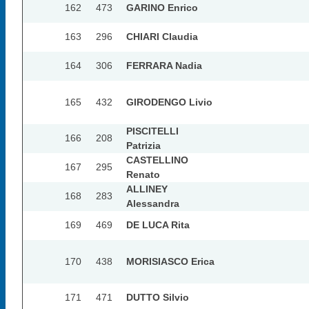
162
473
GARINO Enrico
163
296
CHIARI Claudia
164
306
FERRARA Nadia
165
432
GIRODENGO Livio
PISCITELLI
166
208
Patrizia
CASTELLINO
167
295
Renato
ALLINEY
168
283
Alessandra
169
469
DE LUCA Rita
170
438
MORISIASCO Erica
171
471
DUTTO Silvio