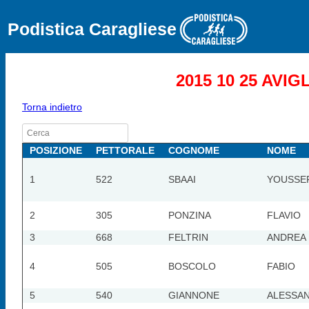
Podistica Caragliese
2015 10 25 AVI
Torna indietro
POSIZIONE
PETTORALE
COGNOME
NOME
1
522
SBAAI
YOUSSE
2
305
PONZINA
FLAVIO
3
668
FELTRIN
ANDREA
4
505
BOSCOLO
FABIO
5
540
GIANNONE
ALESSA