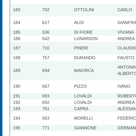
183
702
OTTOLINI
CARLO
184
617
ALOI
GIANFR
185
536
DI FIORE
VIVIANA
186
542
LUNARDON
ANDREA
187
710
PINERI
CLAUDI
188
757
DURANDO
FAUSTO
ANTONI
189
694
MAIORCA
ALBERT
190
567
PIZZO
IVANO
191
693
LOVALDI
ROBERT
192
692
LOVALDI
ANDREA
193
761
CAPRA
ALESSA
194
563
MORELLI
FEDERI
195
771
GIANNONE
GERMA