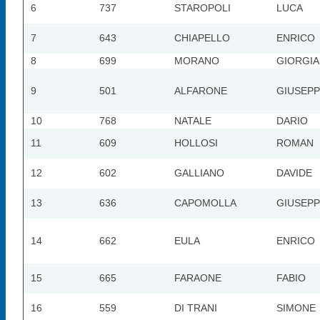
6
737
STAROPOLI
LUCA
7
643
CHIAPELLO
ENRICO
8
699
MORANO
GIORGIA
9
501
ALFARONE
GIUSEP
10
768
NATALE
DARIO
11
609
HOLLOSI
ROMAN
12
602
GALLIANO
DAVIDE
13
636
CAPOMOLLA
GIUSEP
14
662
EULA
ENRICO
15
665
FARAONE
FABIO
16
559
DI TRANI
SIMONE