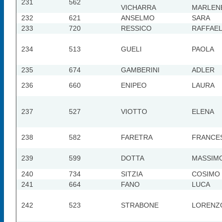
231
562
VICHARRA
MARLEN
232
621
ANSELMO
SARA
233
720
RESSICO
RAFFAE
234
513
GUELI
PAOLA
235
674
GAMBERINI
ADLER
236
660
ENIPEO
LAURA
237
527
VIOTTO
ELENA
238
582
FARETRA
FRANCE
239
599
DOTTA
MASSIM
240
734
SITZIA
COSIMO
241
664
FANO
LUCA
242
523
STRABONE
LORENZ