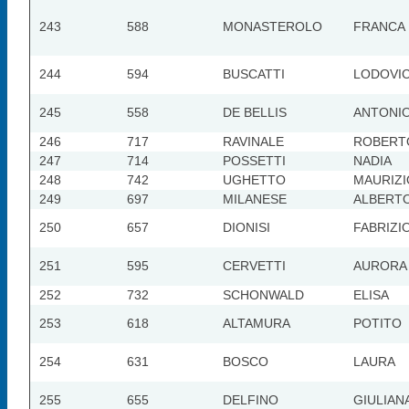
243
588
MONASTEROLO
FRANCA
244
594
BUSCATTI
LODOVI
245
558
DE BELLIS
ANTONI
246
717
RAVINALE
ROBERT
247
714
POSSETTI
NADIA
248
742
UGHETTO
MAURIZI
249
697
MILANESE
ALBERT
250
657
DIONISI
FABRIZI
251
595
CERVETTI
AURORA
252
732
SCHONWALD
ELISA
253
618
ALTAMURA
POTITO
254
631
BOSCO
LAURA
255
655
DELFINO
GIULIAN