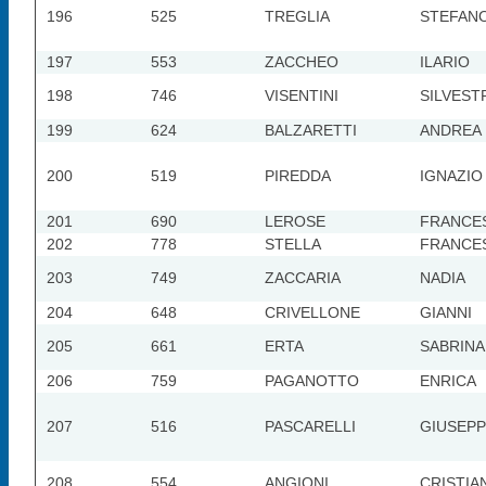
196
525
TREGLIA
STEFAN
197
553
ZACCHEO
ILARIO
198
746
VISENTINI
SILVEST
199
624
BALZARETTI
ANDREA
200
519
PIREDDA
IGNAZIO
201
690
LEROSE
FRANCE
202
778
STELLA
FRANCE
203
749
ZACCARIA
NADIA
204
648
CRIVELLONE
GIANNI
205
661
ERTA
SABRINA
206
759
PAGANOTTO
ENRICA
207
516
PASCARELLI
GIUSEP
208
554
ANGIONI
CRISTIA