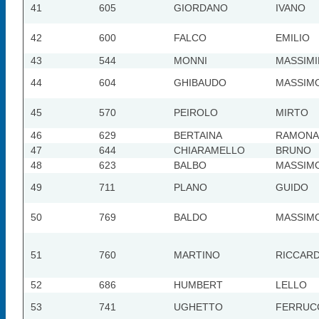
41
605
GIORDANO
IVANO
42
600
FALCO
EMILIO
43
544
MONNI
MASSIMI
44
604
GHIBAUDO
MASSIM
45
570
PEIROLO
MIRTO
46
629
BERTAINA
RAMONA
47
644
CHIARAMELLO
BRUNO
48
623
BALBO
MASSIM
49
711
PLANO
GUIDO
50
769
BALDO
MASSIM
51
760
MARTINO
RICCAR
52
686
HUMBERT
LELLO
53
741
UGHETTO
FERRUC