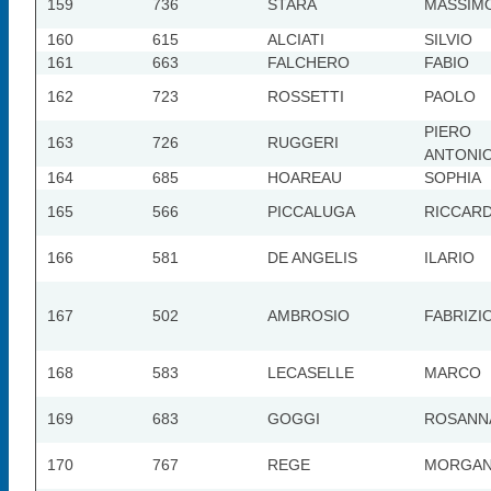
159
736
STARA
MASSIM
160
615
ALCIATI
SILVIO
161
663
FALCHERO
FABIO
162
723
ROSSETTI
PAOLO
PIERO
163
726
RUGGERI
ANTONI
164
685
HOAREAU
SOPHIA
165
566
PICCALUGA
RICCAR
166
581
DE ANGELIS
ILARIO
167
502
AMBROSIO
FABRIZI
168
583
LECASELLE
MARCO
169
683
GOGGI
ROSANN
170
767
REGE
MORGA