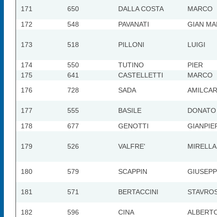
171
650
DALLA COSTA
MARCO
172
548
PAVANATI
GIAN M
173
518
PILLONI
LUIGI
174
550
TUTINO
PIER
175
641
CASTELLETTI
MARCO
176
728
SADA
AMILCA
177
555
BASILE
DONATO
178
677
GENOTTI
GIANPIE
179
526
VALFRE'
MIRELLA
180
579
SCAPPIN
GIUSEP
181
571
BERTACCINI
STAVRO
182
596
CINA
ALBERT