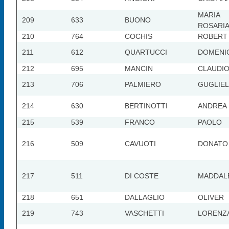
MARIA
209
633
BUONO
ROSARI
210
764
COCHIS
ROBERT
211
612
QUARTUCCI
DOMENI
212
695
MANCIN
CLAUDI
213
706
PALMIERO
GUGLIE
214
630
BERTINOTTI
ANDREA
215
539
FRANCO
PAOLO
216
509
CAVUOTI
DONATO
217
511
DI COSTE
MADDAL
218
651
DALLAGLIO
OLIVER
219
743
VASCHETTI
LORENZ