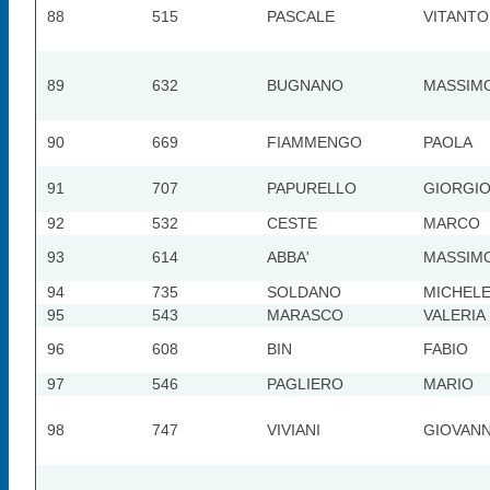
88
515
PASCALE
VITANTO
89
632
BUGNANO
MASSIM
90
669
FIAMMENGO
PAOLA
91
707
PAPURELLO
GIORGI
92
532
CESTE
MARCO
93
614
ABBA'
MASSIM
94
735
SOLDANO
MICHEL
95
543
MARASCO
VALERIA
96
608
BIN
FABIO
97
546
PAGLIERO
MARIO
98
747
VIVIANI
GIOVANN