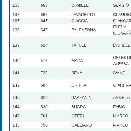
135
653
DANIELE
SERGIO
136
667
FAVARETTO
CLAUDI
137
645
CIACCIA
GIANCA
ELENA
138
547
PALENZONA
GIOVAN
139
524
TATULLI
DANIELE
CELEST
140
577
MAZA
ALESSA
141
733
SENA
IVANO
142
684
GRIFFA
GIANFR
143
625
BAZZANINI
ANDREA
144
530
BUORA
FABIO
145
701
OTERI
MARCO
146
758
GALLIANO
MARCO