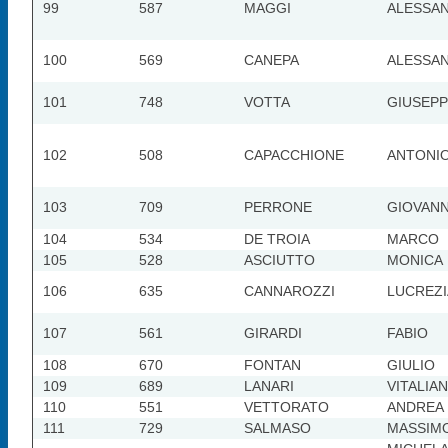
99
587
MAGGI
ALESSA
100
569
CANEPA
ALESSA
101
748
VOTTA
GIUSEP
102
508
CAPACCHIONE
ANTONI
103
709
PERRONE
GIOVANN
104
534
DE TROIA
MARCO
105
528
ASCIUTTO
MONICA
106
635
CANNAROZZI
LUCREZI
107
561
GIRARDI
FABIO
108
670
FONTAN
GIULIO
109
689
LANARI
VITALIA
110
551
VETTORATO
ANDREA
111
729
SALMASO
MASSIM