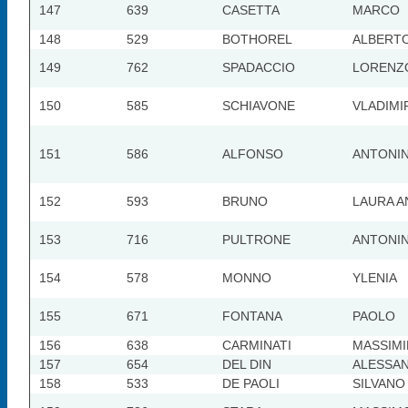
147
639
CASETTA
MARCO
148
529
BOTHOREL
ALBERT
149
762
SPADACCIO
LORENZ
150
585
SCHIAVONE
VLADIMI
151
586
ALFONSO
ANTONI
152
593
BRUNO
LAURA A
153
716
PULTRONE
ANTONI
154
578
MONNO
YLENIA
155
671
FONTANA
PAOLO
156
638
CARMINATI
MASSIMI
157
654
DEL DIN
ALESSA
158
533
DE PAOLI
SILVANO